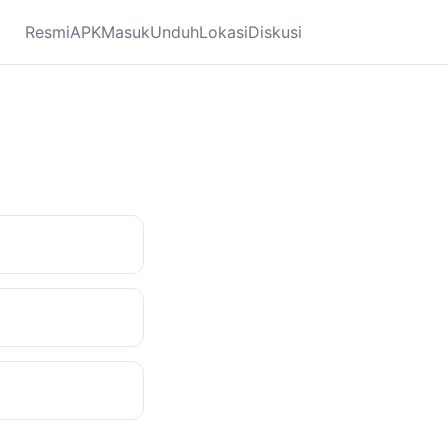
Resmi
APK
Masuk
Unduh
Lokasi
Diskusi