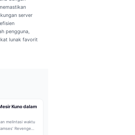
 memastikan
ukungan server
efisien
ah pengguna,
at lunak favorit
 Mesir Kuno dalam
nan melintasi waktu
 Ramses' Revenge