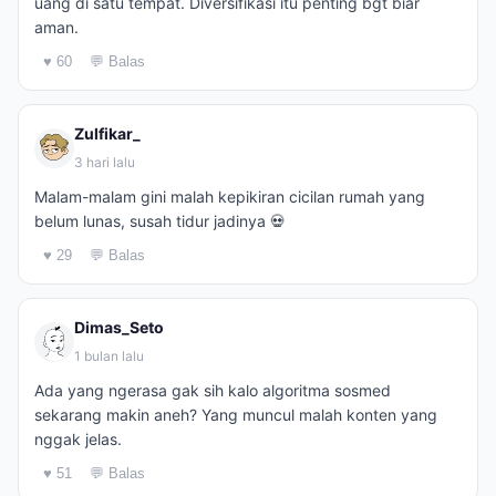
uang di satu tempat. Diversifikasi itu penting bgt biar
aman.
♥ 60
💬 Balas
Zulfikar_
3 hari lalu
Malam-malam gini malah kepikiran cicilan rumah yang
belum lunas, susah tidur jadinya 💀
♥ 29
💬 Balas
Dimas_Seto
1 bulan lalu
Ada yang ngerasa gak sih kalo algoritma sosmed
sekarang makin aneh? Yang muncul malah konten yang
nggak jelas.
♥ 51
💬 Balas