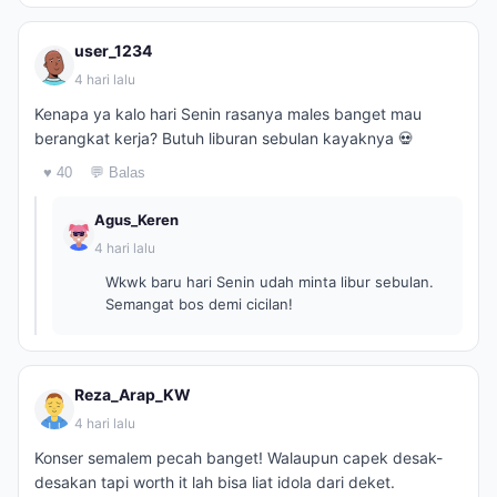
user_1234
4 hari lalu
Kenapa ya kalo hari Senin rasanya males banget mau
berangkat kerja? Butuh liburan sebulan kayaknya 💀
♥ 40
💬 Balas
Agus_Keren
4 hari lalu
Wkwk baru hari Senin udah minta libur sebulan.
Semangat bos demi cicilan!
Reza_Arap_KW
4 hari lalu
Konser semalem pecah banget! Walaupun capek desak-
desakan tapi worth it lah bisa liat idola dari deket.