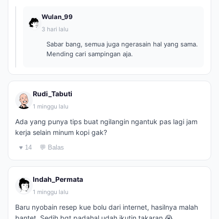
Wulan_99
3 hari lalu
Sabar bang, semua juga ngerasain hal yang sama.
Mending cari sampingan aja.
Rudi_Tabuti
1 minggu lalu
Ada yang punya tips buat ngilangin ngantuk pas lagi jam
kerja selain minum kopi gak?
♥ 14
💬 Balas
Indah_Permata
1 minggu lalu
Baru nyobain resep kue bolu dari internet, hasilnya malah
bantet. Sedih bgt padahal udah ikutin takaran 😭