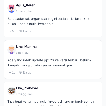
Agus_Keren
1 minggu lalu
Baru sadar tabungan sisa segini padahal belum akhir
bulan... harus mulai hemat nih.
♥ 58
💬 Balas
Lina_Marlina
6 hari lalu
Ada yang udah update pp123 ke versi terbaru belum?
Tampilannya jadi lebih seger menurut gue.
♥ 15
💬 Balas
Eko_Prabowo
1 minggu lalu
Tips buat yang mau mulai investasi: jangan taruh semua