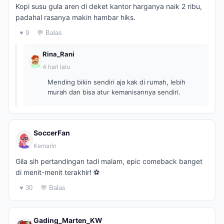
Kopi susu gula aren di deket kantor harganya naik 2 ribu,
padahal rasanya makin hambar hiks.
♥ 9
💬 Balas
Rina_Rani
4 hari lalu
Mending bikin sendiri aja kak di rumah, lebih
murah dan bisa atur kemanisannya sendiri.
SoccerFan
Kemarin
Gila sih pertandingan tadi malam, epic comeback banget
di menit-menit terakhir! ⚽
♥ 30
💬 Balas
Gading_Marten_KW