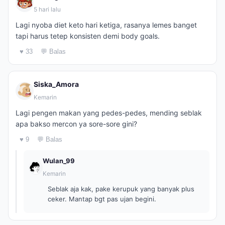
5 hari lalu
Lagi nyoba diet keto hari ketiga, rasanya lemes banget
tapi harus tetep konsisten demi body goals.
♥ 33
💬 Balas
Siska_Amora
Kemarin
Lagi pengen makan yang pedes-pedes, mending seblak
apa bakso mercon ya sore-sore gini?
♥ 9
💬 Balas
Wulan_99
Kemarin
Seblak aja kak, pake kerupuk yang banyak plus
ceker. Mantap bgt pas ujan begini.