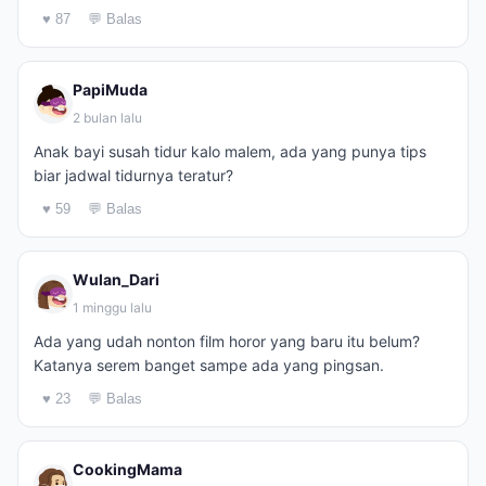
♥ 87
💬 Balas
PapiMuda
2 bulan lalu
Anak bayi susah tidur kalo malem, ada yang punya tips
biar jadwal tidurnya teratur?
♥ 59
💬 Balas
Wulan_Dari
1 minggu lalu
Ada yang udah nonton film horor yang baru itu belum?
Katanya serem banget sampe ada yang pingsan.
♥ 23
💬 Balas
CookingMama