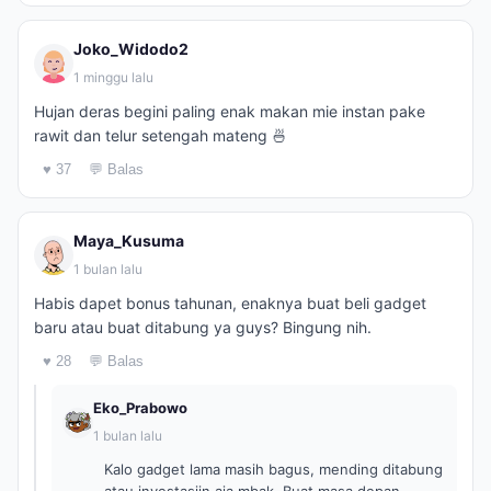
Joko_Widodo2
1 minggu lalu
Hujan deras begini paling enak makan mie instan pake
rawit dan telur setengah mateng 🍜
♥ 37
💬 Balas
Maya_Kusuma
1 bulan lalu
Habis dapet bonus tahunan, enaknya buat beli gadget
baru atau buat ditabung ya guys? Bingung nih.
♥ 28
💬 Balas
Eko_Prabowo
1 bulan lalu
Kalo gadget lama masih bagus, mending ditabung