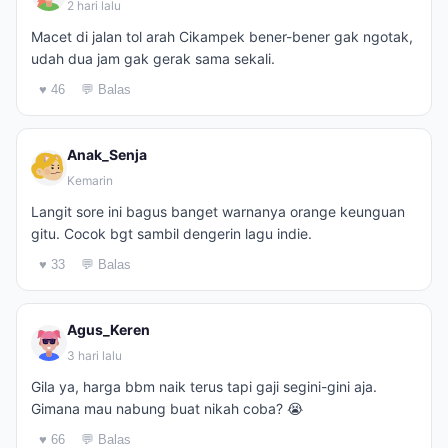
2 hari lalu
Macet di jalan tol arah Cikampek bener-bener gak ngotak,
udah dua jam gak gerak sama sekali.
♥ 46
💬 Balas
Anak_Senja
Kemarin
Langit sore ini bagus banget warnanya orange keunguan
gitu. Cocok bgt sambil dengerin lagu indie.
♥ 33
💬 Balas
Agus_Keren
3 hari lalu
Gila ya, harga bbm naik terus tapi gaji segini-gini aja.
Gimana mau nabung buat nikah coba? 😭
♥ 66
💬 Balas