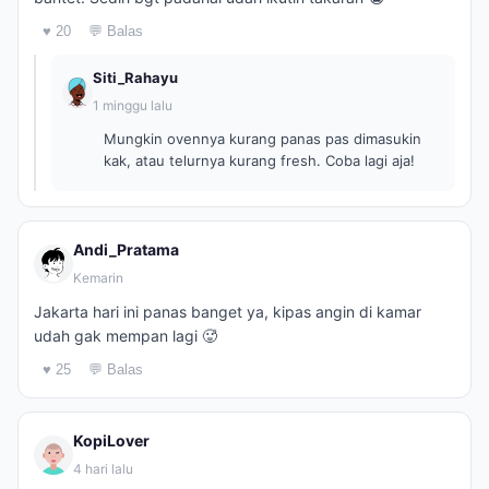
♥ 20
💬 Balas
Siti_Rahayu
1 minggu lalu
Mungkin ovennya kurang panas pas dimasukin
kak, atau telurnya kurang fresh. Coba lagi aja!
Andi_Pratama
Kemarin
Jakarta hari ini panas banget ya, kipas angin di kamar
udah gak mempan lagi 🥵
♥ 25
💬 Balas
KopiLover
4 hari lalu