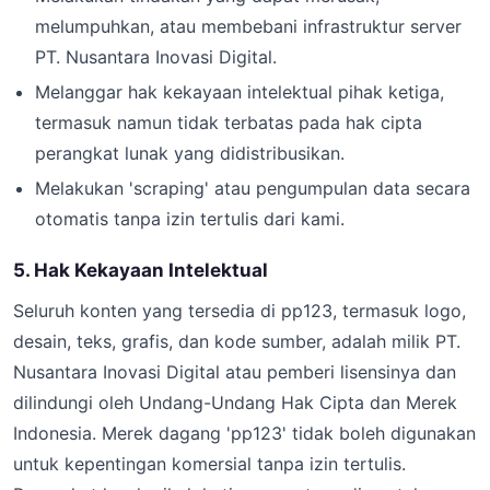
melumpuhkan, atau membebani infrastruktur server
PT. Nusantara Inovasi Digital.
Melanggar hak kekayaan intelektual pihak ketiga,
termasuk namun tidak terbatas pada hak cipta
perangkat lunak yang didistribusikan.
Melakukan 'scraping' atau pengumpulan data secara
otomatis tanpa izin tertulis dari kami.
5. Hak Kekayaan Intelektual
Seluruh konten yang tersedia di pp123, termasuk logo,
desain, teks, grafis, dan kode sumber, adalah milik PT.
Nusantara Inovasi Digital atau pemberi lisensinya dan
dilindungi oleh Undang-Undang Hak Cipta dan Merek
Indonesia. Merek dagang 'pp123' tidak boleh digunakan
untuk kepentingan komersial tanpa izin tertulis.