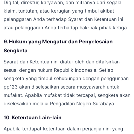
Digital, direktur, karyawan, dan mitranya dari segala
klaim, tuntutan, atau kerugian yang timbul akibat
pelanggaran Anda terhadap Syarat dan Ketentuan ini
atau pelanggaran Anda terhadap hak-hak pihak ketiga.
9. Hukum yang Mengatur dan Penyelesaian
Sengketa
Syarat dan Ketentuan ini diatur oleh dan ditafsirkan
sesuai dengan hukum Republik Indonesia. Setiap
sengketa yang timbul sehubungan dengan penggunaan
pp123 akan diselesaikan secara musyawarah untuk
mufakat. Apabila mufakat tidak tercapai, sengketa akan
diselesaikan melalui Pengadilan Negeri Surabaya.
10. Ketentuan Lain-lain
Apabila terdapat ketentuan dalam perjanjian ini yang