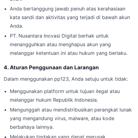
Anda bertanggung jawab penuh atas kerahasiaan
kata sandi dan aktivitas yang terjadi di bawah akun
Anda.
PT. Nusantara Inovasi Digital berhak untuk
menangguhkan atau menghapus akun yang
melanggar ketentuan ini atau hukum yang berlaku.
4. Aturan Penggunaan dan Larangan
Dalam menggunakan pp123, Anda setuju untuk tidak:
Menggunakan platform untuk tujuan ilegal atau
melanggar hukum Republik Indonesia.
Mengunggah atau mendistribusikan perangkat lunak
yang mengandung virus, malware, atau kode
berbahaya lainnya.
Melakukan tindakan yang dapat merusak,