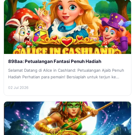
898aa: Petualangan Fantasi Penuh Hadiah
Selamat Datang di Alice in Cashland: Petualangan Ajaib Penuh
Hadiah Perhatian para pemain! Bersiaplah untuk terjun ke
dalam lubang kelinci...
02 Jul 2026