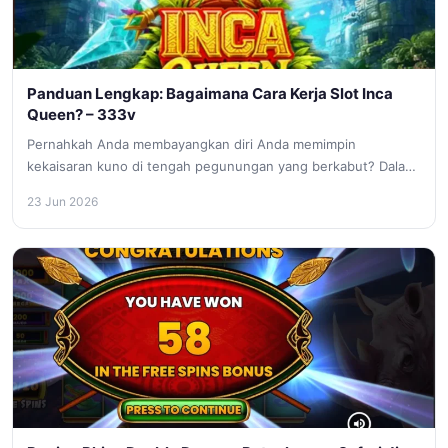
Panduan Lengkap: Bagaimana Cara Kerja Slot Inca
Queen? – 333v
Pernahkah Anda membayangkan diri Anda memimpin
kekaisaran kuno di tengah pegunungan yang berkabut? Dalam
slot Inca Queen dari Pragmatic Play,...
23 Jun 2026