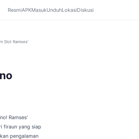
Resmi
APK
Masuk
Unduh
Lokasi
Diskusi
am Slot Ramses’
uno
uno! Ramses'
 firaun yang siap
arkan pengalaman