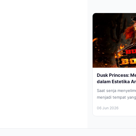
Dusk Princess: Me
dalam Estetika A
Saat senja menyelim
menjadi tempat yang
dan keajaiban yang 
06 Jun 2026
angsuran...