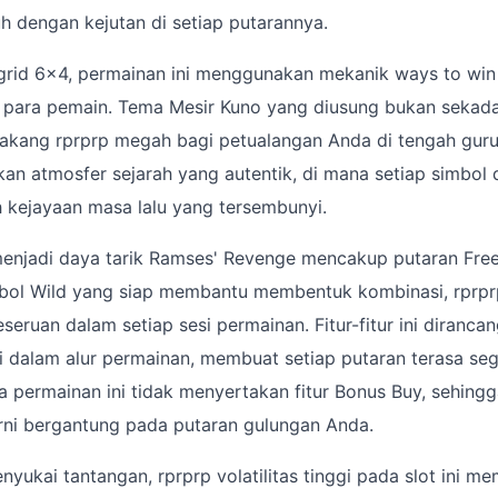
 dengan kejutan di setiap putarannya.
 grid 6×4, permainan ini menggunakan mekanik ways to wi
i para pemain. Tema Mesir Kuno yang diusung bukan sekada
lakang rprprp megah bagi petualangan Anda di tengah gurun
n atmosfer sejarah yang autentik, di mana setiap simbol 
 kejayaan masa lalu yang tersembunyi.
menjadi daya tarik Ramses' Revenge mencakup putaran Fre
mbol Wild yang siap membantu membentuk kombinasi, rprprp
ruan dalam setiap sesi permainan. Fitur-fitur ini diranca
i dalam alur permainan, membuat setiap putaran terasa se
a permainan ini tidak menyertakan fitur Bonus Buy, sehin
ni bergantung pada putaran gulungan Anda.
yukai tantangan, rprprp volatilitas tinggi pada slot ini m