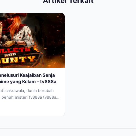
Artikel Terkait
nelusuri Keajaiban Senja
nime yang Kelam – tv888a
uti cakrawala, dunia berubah
 penuh misteri tv888a tv888a
tersembunyi. Dusk Princess,