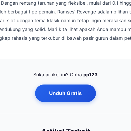
 Dengan rentang taruhan yang fleksibel, mulai dari 0.1 hin
oleh berbagai tipe pemain. Ramses' Revenge adalah pilihan 
ri slot dengan tema klasik namun tetap ingin merasakan 
r pendukung yang solid. Mari kita lihat apakah Anda mampu 
kap rahasia yang terkubur di bawah pasir gurun dalam petu
Suka artikel ini? Coba
pp123
Unduh Gratis