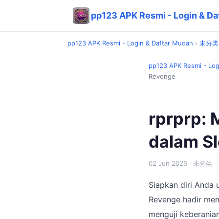
pp123 APK Resmi - Login & Da
pp123 APK Resmi - Login & Daftar Mudah
›
未分类
pp123 APK Resmi - Log
Revenge
rprprp: 
dalam S
02 Jun 2026
· 未分类
Siapkan diri Anda 
Revenge hadir mem
menguji keberania